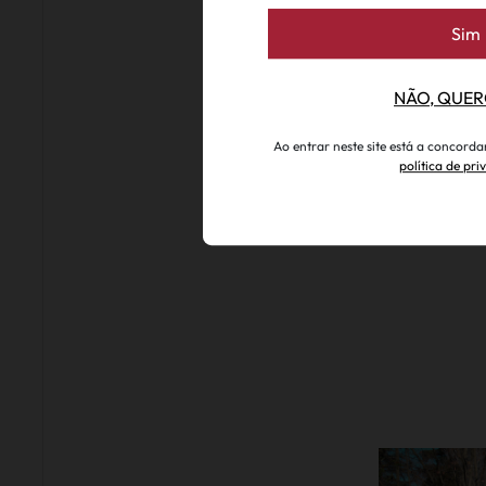
Os jardins sã
Sim
NÃO, QUER
Ao entrar neste site está a concord
política de pr