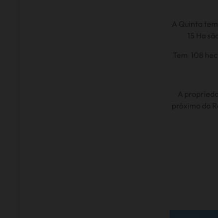
A Quinta tem 
15 Ha sã
Tem 108 hect
A proprieda
próximo da Re