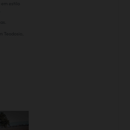
 em estilo
.
has.
m Teodosio,