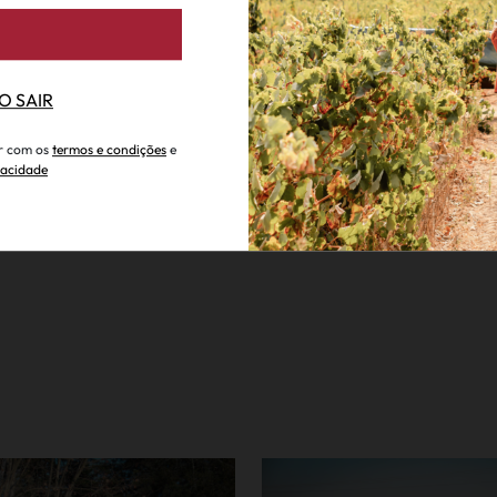
o uma fusão de flora africana e portuguesa, com árvores exótica
o passado colonial.
O SAIR
ar com os
termos e condições
e
ivacidade