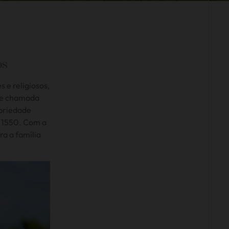
OS
 e religiosos,
nte chamada
opriedade
e 1550. Com a
ra a família