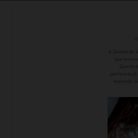
H
A Quinta de S
que levara
Quinta d
pertenceu à 
expulsão do