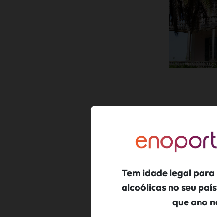
LOCALIZAD
Reconhec
Tem idade legal para
alcoólicas no seu pa
A Quinta de
que ano n
senhoria