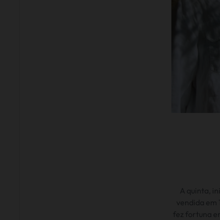
A quinta, i
vendida em 
fez fortuna e