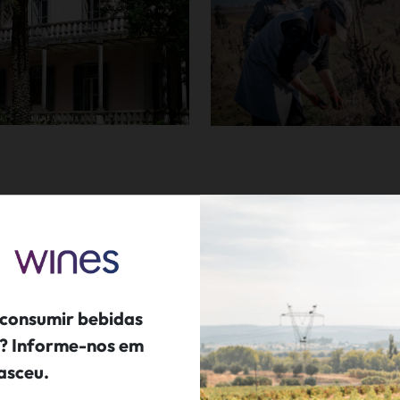
A NA RESERVA NATURAL DA BIOSFERA DO PAUL DO 
ida pela Unesco desde 1981 como Reserva Mundial da
 consumir bebidas
ís? Informe-nos em
 São João Batista é composta por um conjunto arquitetónico que
asceu.
l de estilo colonial, caves para estágio de vinho, com barricas,
vinificação tradicional e por uma vasta extensão de vinhas.