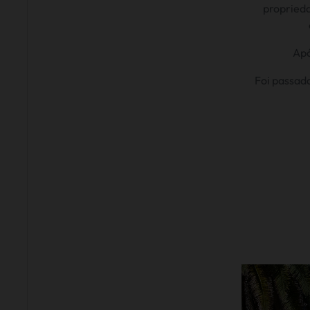
proprieda
Apó
Foi passad