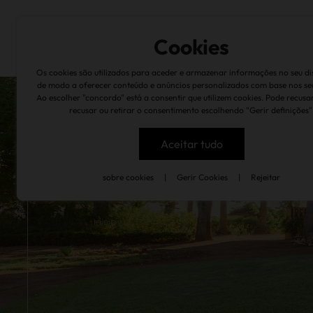
sobre nós
marcas
quintas & caves
suste
Cookies
Os cookies são utilizados para aceder e armazenar informações no seu dis
de modo a oferecer conteúdo e anúncios personalizados com base nos se
Ao escolher "concordo" está a consentir que utilizem cookies. Pode recusa
recusar ou retirar o consentimento escolhendo "Gerir definições"
Aceitar tudo
sobre cookies
|
Gerir Cookies
|
Rejeitar
inicio