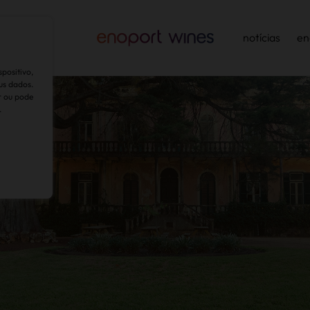
ntabilidade
notícias
en
positivo,
us dados.
r ou pode
.