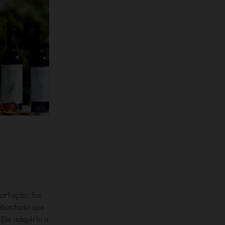
ortação, foi
abastado que
Ele adquiriu a