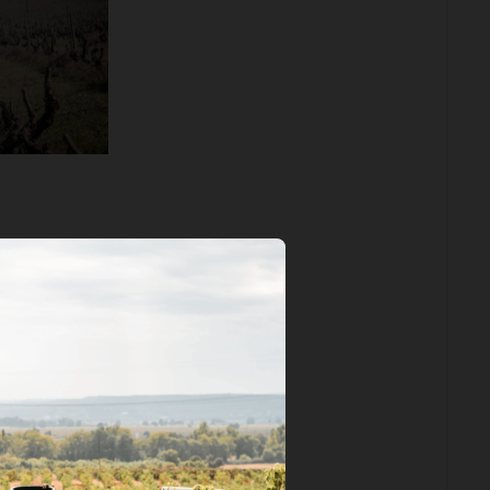
BOQUILOBO,
 Biosfera
 inclui casa
 adega de