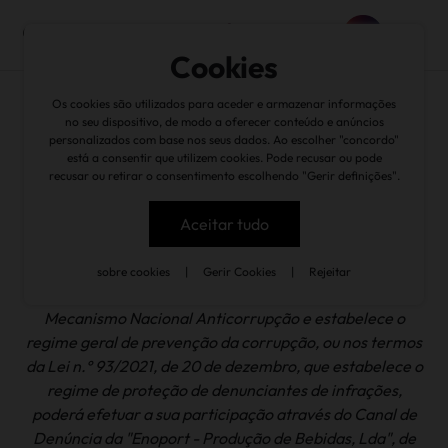
Cookies
Os cookies são utilizados para aceder e armazenar informações
no seu dispositivo, de modo a oferecer conteúdo e anúncios
personalizados com base nos seus dados. Ao escolher "concordo"
está a consentir que utilizem cookies. Pode recusar ou pode
recusar ou retirar o consentimento escolhendo "Gerir definições".
Caso tenha conhecimento de infrações, que estejam a
ser cometidas ou cujo cometimento se possa
Aceitar tudo
razoavelmente prever, bem como tentativas de
ocultação de tais infrações, nos termos do Decreto Lei
sobre cookies
|
Gerir Cookies
|
Rejeitar
nº 109-E/2021, de 9 de dezembro, o qual cria o
Mecanismo Nacional Anticorrupção e estabelece o
regime geral de prevenção da corrupção, ou nos termos
da Lei n.º 93/2021, de 20 de dezembro, que estabelece o
regime de proteção de denunciantes de infrações,
poderá efetuar a sua participação através do Canal de
Denúncia da "Enoport - Produção de Bebidas, Lda", de