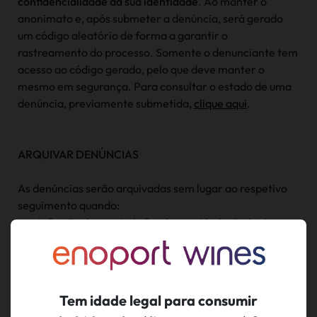
confidencialidade da sua identidade
. Ao manter o
anonimato e, após submeter a denúncia, será gerado
um código aleatório de forma a garantir o
rastreamento do processo. Somente o denunciante tem
acesso ao código gerado, pelo que deve manter o
mesmo em segurança. Para consultar o estado de uma
denúncia, previamente submetida,
clique aqui
.
ARQUIVAR DENÚNCIAS
As denúncias serão arquivadas sem lugar ao respetivo
seguimento quando:
• a infração denunciada for de gravidade diminuta,
insignificante ou manifestamente irrelevante;
• a denúncia é repetida e não contém novos elementos
de facto ou de direito que justifiquem um seguimento
diferente do que foi dado relativamente à primeira
Tem idade legal para consumir
denúncia;