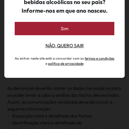
bebidas alcoólicas no seu país?
• a denúncia não apresenta dados coerentes e
Informe-nos em que ano nasceu.
suficientes, para se retirar dela os indícios da infração e
permitam a averiguação.
Às restantes participações, decorre o processo interno
Sim
instaurado para averiguação e aplicação de medidas,
dentro dos prazos legais, aplicando-se o estado de
NÃO, QUERO SAIR
arquivo após total resolução das denúncias.
Ao entrar neste site está a concordar com os
termos e condições
e
política de privacidade
CONTEÚDOS DAS DENÚNCIAS
As denúncias deverão conter os dados necessários para
se poder levar a cabo a análise dos factos denunciados.
Assim, as comunicações recebidas deverão incluir a
seguinte informação:
• Exposição clara e detalhada dos factos;
• Identificação clara e detalhada da