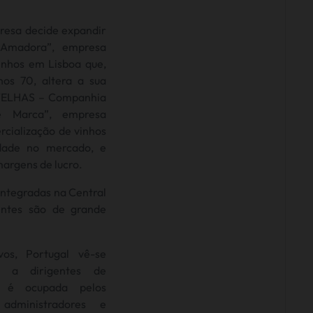
presa decide expandir
 Amadora”, empresa
vinhos em Lisboa que,
nos 70, altera a sua
VELHAS – Companhia
e Marca”, empresa
rcialização de vinhos
dade no mercado, e
margens de lucro.
integradas na Central
intes são de grande
os, Portugal vê-se
o a dirigentes de
 é ocupada pelos
 administradores e