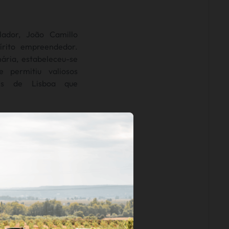
ador, João Camillo
írito empreendedor.
ária, estabeleceu-se
 permitiu valiosos
es de Lisboa que
dade que João Camillo
 dos vinhos da região
do primeiro como
 como um visionário
as adversidades em
o nome Bucelas e os
 num período em que o
 com o surgimento de
rtos e novas técnicas