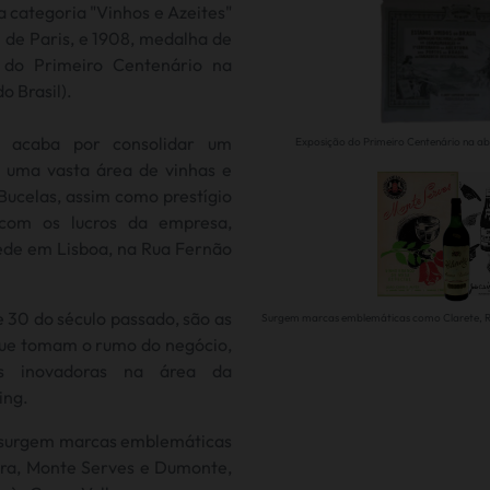
 categoria "Vinhos e Azeites"
 de Paris, e 1908, medalha de
 do Primeiro Centenário na
o Brasil).
s acaba por consolidar um
Exposição do Primeiro Centenário na abe
 uma vasta área de vinhas e
 Bucelas, assim como prestígio
 com os lucros da empresa,
de em Lisboa, na Rua Fernão
e 30 do século passado, são as
Surgem marcas emblemáticas como Clarete, R
que tomam o rumo do negócio,
vas inovadoras na área da
ing.
e surgem marcas emblemáticas
ra, Monte Serves e Dumonte,