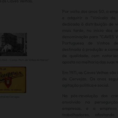
s às Caves Velhas.
Por volta dos anos 50, a em
e adquirir a “Vinícola da
dedicada à distribuição de 
mais tarde, no início dos a
denominação para “CAVES 
Portuguesa de Vinhos d
destinada à produção e come
de qualidade, com notorie
LHAS – Comp. Port. de Vinhos de Marca”
aposta na melhoria das suas 
Em 1971, as Caves Velhas são 
de Cervejas. Os anos segu
agitação política e social.
Na pós-revolução dos crav
ntral de Cervejas
envolvido na perseguiçã
empresas, e a empresa
trabalhadores, afastando