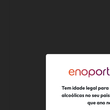
Tem idade legal para
alcoólicas no seu pa
Jo
que ano n