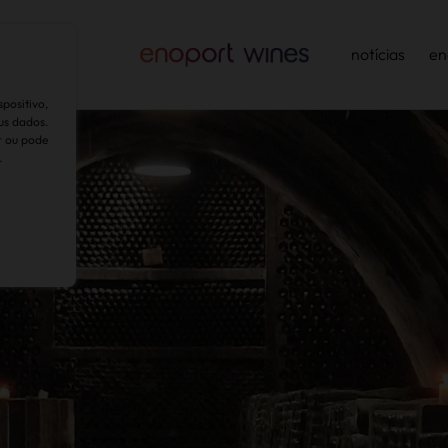
ntabilidade
notícias
en
positivo,
us dados.
r ou pode
.