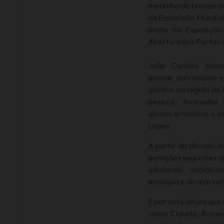
medalha de bronze na
na Exposição Mundial
prata na Exposição
Abertura dos Portos d
João Camillo Alve
grande património e
quintas na região de
pessoal. Animados
abrem armazéns e se
Lopes.
A partir da década d
gerações seguintes 
adotando iniciati
enologia e do market
É por esta altura qu
como Clarete, Romei