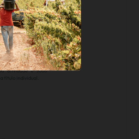
rma Alves & Freire,
da de vinhos, que,
hado, beneficiava da
illo Alves.
s de bois carregados
ellas, abastecendo as
lisboetas. Em 1890,
ua atividade e João
 título individual.