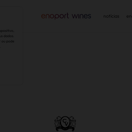
ntabilidade
notícias
en
positivo,
us dados.
r ou pode
.