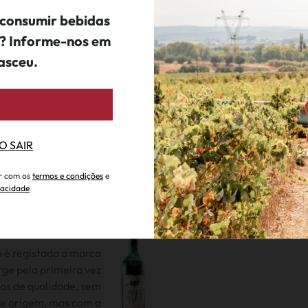
 consumir bebidas
ís? Informe-nos em
A HISTÓRIA DE CAVES VELHAS
asceu.
Tradição e excelência
O SAIR
ar com os
termos e condições
e
ivacidade
CAVES VELHAS
 é registada a marca
rge pela primeira vez
hos de qualidade, sem
e origem, mas com a