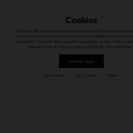
sobre nós
marcas
quintas & caves
suste
Cookies
Os cookies são utilizados para aceder e armazenar informações no seu dis
de modo a oferecer conteúdo e anúncios personalizados com base nos se
Ao escolher "concordo" está a consentir que utilizem cookies. Pode recusa
recusar ou retirar o consentimento escolhendo "Gerir definições"
inicio
Aceitar tudo
sobre cookies
|
Gerir Cookies
|
Rejeitar