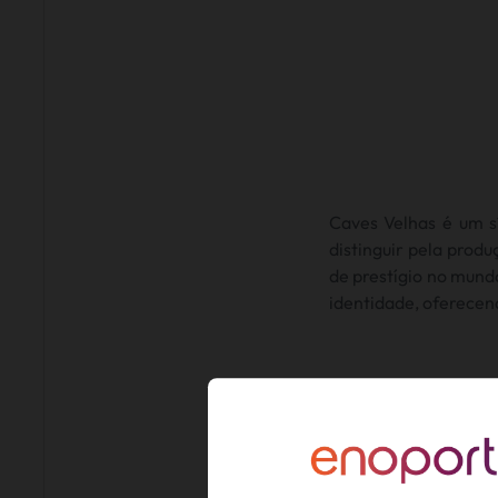
Caves Velhas é um s
distinguir pela prod
de prestígio no mund
identidade, oferecen