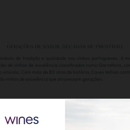
GERAÇÕES DE SABOR, DÉCADAS DE PRESTÍGIO.
ímbolo de tradição e qualidade nos vinhos portugueses. A 
ução de vinhos de excelência classificados como Garrafeira, c
o vinícola.
Com mais de 80 anos de história, Caves Velhas conti
do vinhos de excelência que atravessam gerações.