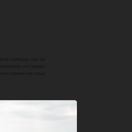
marca começou por se
onsolidando um legado
nua a preservar a sua