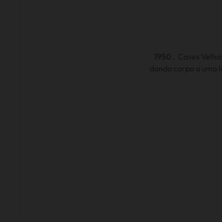
1950 .
Caves Velhas
dando corpo a uma l