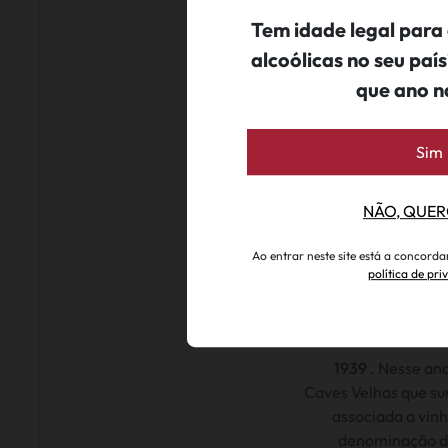
Tem idade legal para
alcoólicas no seu pa
que ano n
Sim
NÃO, QUER
Ao entrar neste site está a concord
política de pr
1939 .
Nesse ano
Caves Velhas que su
associada a vin
denominação d