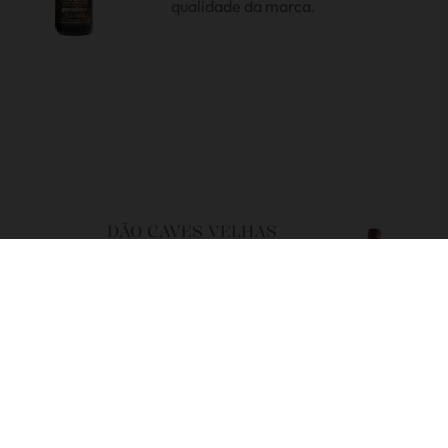
qualidade da marca.
DÃO CAVES VELHAS
stória da marca enquanto Dão, havendo
Caves Velhas em 1970. Uma das grandes
s da época foi o Dão Caves Velhas Juta,
o com nova roupagem em serapilheira.