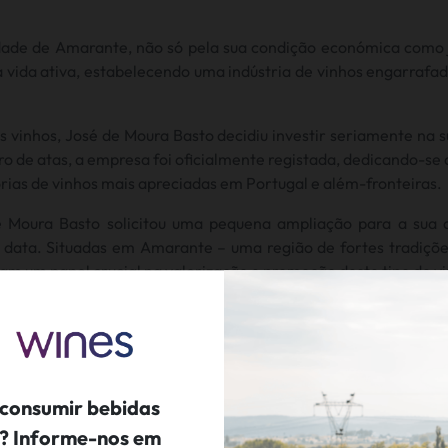
dade de Amarante, não só pela sua condição económica como
vida ativa, estabelecendo uma indústria de vinhos engarrafad
s vinhos, José de Moura Basto decidiu investir seriamente na
vro de atas, a empresa foi oficialmente registada, dedicando-se
rias de vinhos mais apreciadas em Portugal e além-fronteiras.
 Moura Basto solicitou uma pequena ampliação para a sua
a data. Situadas em Amarante – uma região de fortes tradições
m um papel crucial na valorização e promoção deste tipo de v
sto permitiu que as Caves Moura Basto se destacassem pela p
arante, contribuiu significativamente para a economia local, 
o expandiram e ganharam prestígio, recorrendo a tecnologias 
 consumir bebidas
pansão das instalações em 1964. Após algumas mudanças, em 
ís? Informe-nos em
té que, em 2006, foram adquiridas pelo Grupo Enoport Wines,