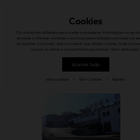
sobre nós
marcas
quintas & caves
suste
Cookies
Os cookies são utilizados para aceder e armazenar informações no seu dis
de modo a oferecer conteúdo e anúncios personalizados com base nos se
Ao escolher "concordo" está a consentir que utilizem cookies. Pode recusa
recusar ou retirar o consentimento escolhendo "Gerir definições"
inicio
Aceitar tudo
sobre cookies
|
Gerir Cookies
|
Rejeitar