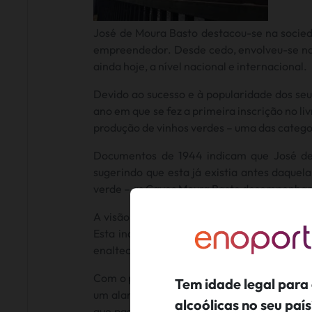
José de Moura Basto destacou-se na socie
empreendedor. Desde cedo, envolveu-se na 
ainda hoje, a nível nacional e internacional.
Devido ao sucesso e à popularidade dos seu
ano em que se fez a primeira inscrição no li
produção de vinhos verdes – uma das catego
Documentos de 1944 indicam que José de
sugerindo que esta já existia antes daquel
verde – as Caves Moura Basto desempenhara
A visão empreendedora de José de Moura Ba
Esta indústria, além de ser um marco em Am
enaltecendo o nome da cidade.
Com o passar dos anos, as Caves Moura Bast
Tem idade legal para
um alambique em 1953 e a remodelação e ex
alcoólicas no seu pa
que passaram por diversos proprietários a