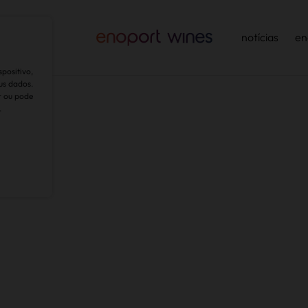
ntabilidade
notícias
en
positivo,
us dados.
r ou pode
.