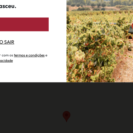
asceu.
O SAIR
ar com os
termos e condições
e
ivacidade