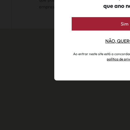
que ano n
empresa.
Sim
NÃO, QUER
Ao entrar neste site está a concord
política de pr