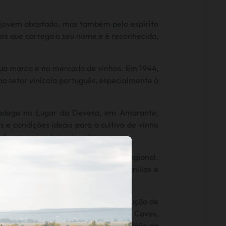
 jovem abastado, mas também pelo espírito
os que carrega o seu nome e é reconhecida,
 sua marca e no mercado de vinhos. Em 1944,
 ao setor vinícola português, especialmente à
 adega no Lugar da Devesa, em Amarante,
 e condições ideais para o cultivo de vinho
inho no mercado nacional.
rodução de vinhos com identidade regional.
proporcionando sustento a várias famílias e
de ponta. Exemplo disso foi a construção de
1978, José de Moura Basto vendeu as Caves,
 onde permanecem até hoje no portefólio da