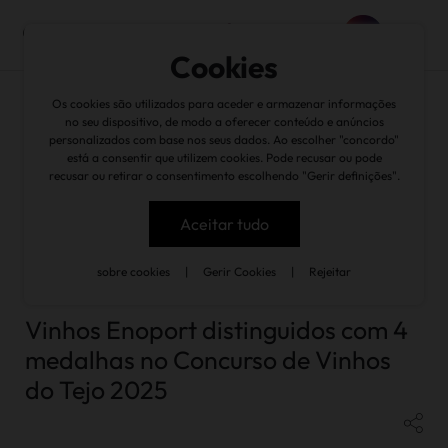
Cookies
Os cookies são utilizados para aceder e armazenar informações
no seu dispositivo, de modo a oferecer conteúdo e anúncios
personalizados com base nos seus dados. Ao escolher "concordo"
está a consentir que utilizem cookies. Pode recusar ou pode
recusar ou retirar o consentimento escolhendo "Gerir definições".
noticias
/
Vinhos Enoport distinguidos com 4 medalhas no
Concurso de Vinhos do Tejo 2025
Aceitar tudo
sobre cookies
|
Gerir Cookies
|
Rejeitar
voltar
Vinhos Enoport distinguidos com 4
medalhas no Concurso de Vinhos
do Tejo 2025