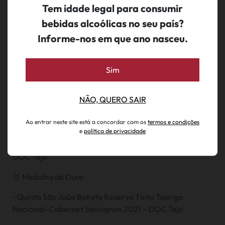
revelados na Gala Vinhos do Tejo 2025, que decorreu no
Tem idade legal para consumir
dia 28 de junho, em Almeirim.
bebidas alcoólicas no seu país?
Promovido pela Comissão Vitivinícola Regional do Tejo
Informe-nos em que ano nasceu.
(CVR Tejo) e pela Confraria Enófila Nossa Senhora do
Tejo, o concurso avaliou cerca de 200 vinhos em prova
Sim
cega, premiando a qualidade dos produtores da região.
🥇 Grande Medalha de Ouro
NÃO, QUERO SAIR
• Cabeça de Toiro Bull's Temptation Reserva Tinto 2021
Ao entrar neste site está a concordar com os
termos e condições
– DOC Tejo
e
política de privacidade
• Cabeça de Toiro Reserva Privada Aguardente Vínica –
DOC Tejo
🥇 Medalha de Ouro
• Quinta São João Batista Reserva Tinto Touriga
Nacional–Cabernet Sauvignon 2021 – DOC Tejo